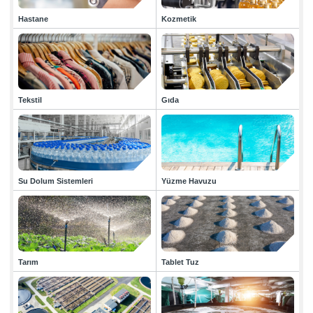
Hizmetlerimiz
Hastane
Kozmetik
Çözüm Ortaklarımız
Kariyer
İletişim
Tekstil
Gıda
Su Dolum Sistemleri
Yüzme Havuzu
› Kurumsal
› Kurumsal
› Sektörler
Tarım
Tablet Tuz
› Evsel Sistemler
Endüstriyel Sistemler