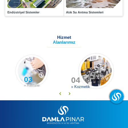
› Havuz Sistemleri
Endüstriyel Sistemler
Atık Su Arıtma Sistemleri
› Hizmetlerimiz
› Çözüm Ortaklarımız
› İletişim
Hizmet
Alanlarımız
03
04
» Hastane
» Kozmetik