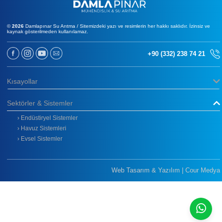
©
2026
Damlapınar Su Arıtma / Sitemizdeki yazı ve resimlerin her hakkı saklıdır. İzinsiz ve
kaynak gösterilmeden kullanılamaz.
+90 (332) 238 74 21
Kısayollar
Sektörler & Sistemler
› Endüstiryel Sistemler
› Havuz Sistemleri
› Evsel Sistemler
Bizi Takip Edin
Mail
Web Tasarım & Yazılım | Cour Medya
Whatsapp
Linkedin
© 2026 Damlapınar Su Arıtma
Sistemleri